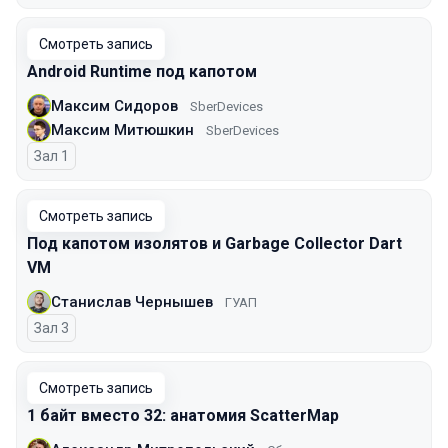
Смотреть запись
Android Runtime под капотом
Максим Сидоров
SberDevices
Максим Митюшкин
SberDevices
Зал 1
Смотреть запись
Под капотом изолятов и Garbage Collector Dart
VM
Станислав Чернышев
ГУАП
Зал 3
Смотреть запись
1 байт вместо 32: анатомия ScatterMap