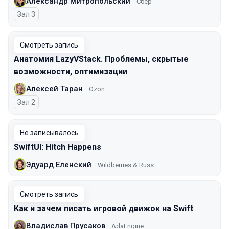
Александр Митропольский
Сбер
Зал 3
Смотреть запись
Анатомия LazyVStack. Проблемы, скрытые
возможности, оптимизации
Алексей Таран
Ozon
Зал 2
Не записывалось
SwiftUI: Hitch Happens
Эдуард Еленский
Wildberries & Russ
Смотреть запись
Как и зачем писать игровой движок на Swift
Владислав Прусаков
AdaEngine