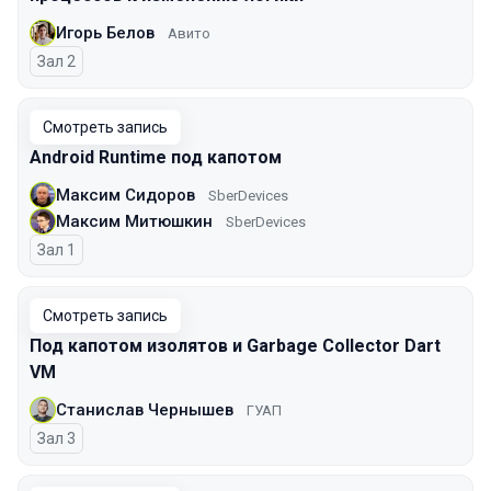
Игорь Белов
Авито
Зал 2
Смотреть запись
Android Runtime под капотом
Максим Сидоров
SberDevices
Максим Митюшкин
SberDevices
Зал 1
Смотреть запись
Под капотом изолятов и Garbage Collector Dart
VM
Станислав Чернышев
ГУАП
Зал 3