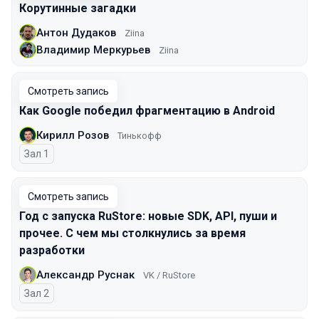
Корутинные загадки
Антон Дудаков
Ziina
Владимир Меркурьев
Ziina
Смотреть запись
Как Google победил фрагментацию в Android
Кирилл Розов
Тинькофф
Зал 1
Смотреть запись
Год с запуска RuStore: новые SDK, API, пуши и
прочее. С чем мы столкнулись за время
разработки
Александр Руснак
VK / RuStore
Зал 2