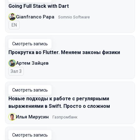
Going Full Stack with Dart
Gianfranco Papa
Somnio Software
На английском языке
EN
Смотреть запись
Прокрутка во Flutter. Меняем законы физики
Артем Зайцев
Зал 3
Смотреть запись
Новые подходы к работе с регулярными
выражениями в Swift. Просто о сложном
Илья Мирусин
Газпромбанк
Смотреть запись