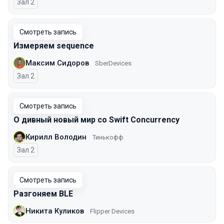
Зал 2
Смотреть запись
Измеряем sequence
Максим Сидоров
SberDevices
Зал 2
Смотреть запись
О дивный новый мир со Swift Concurrency
Кирилл Володин
Тинькофф
Зал 2
Смотреть запись
Разгоняем BLE
Никита Куликов
Flipper Devices