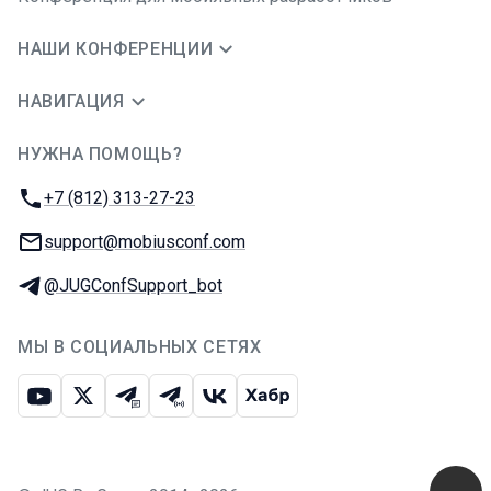
НАШИ КОНФЕРЕНЦИИ
НАВИГАЦИЯ
НУЖНА ПОМОЩЬ?
JUG Ru Group
Телефон:
+7 (812) 313-27-23
E-mail:
support@mobiusconf.com
Телеграм:
@JUGConfSupport_bot
МЫ В СОЦИАЛЬНЫХ СЕТЯХ
Ютуб
Икс
Телеграм-чат
Телеграм-канал
ВКонтакте
Хабр