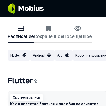
Расписание
Сохраненное
Посещенное
Расписание
Flutter
Android
iOS
Кроссплатформенн
Flutter
Смотреть запись
Как я перестал бояться и полюбил компилятор