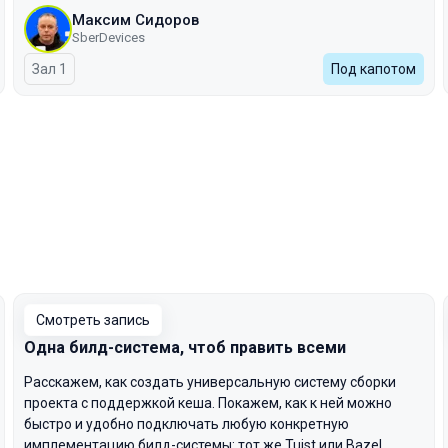
Максим Сидоров
SberDevices
Зал 1
Под капотом
Смотреть запись
Одна билд-система, чтоб править всеми
Расскажем, как создать универсальную систему сборки
проекта с поддержкой кеша. Покажем, как к ней можно
быстро и удобно подключать любую конкретную
имплементацию билд-системы: тот же Tuist или Bazel.