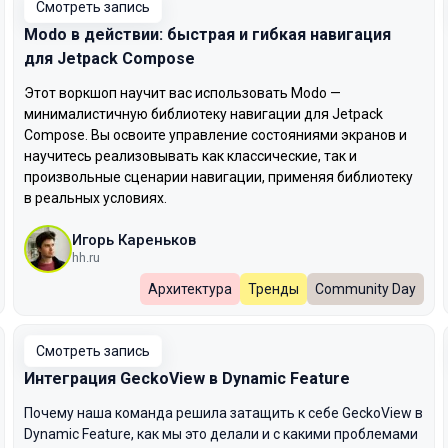
Смотреть запись
Modo в действии: быстрая и гибкая навигация
для Jetpack Compose
Этот воркшоп научит вас использовать Modo —
минималистичную библиотеку навигации для Jetpack
Compose. Вы освоите управление состояниями экранов и
научитесь реализовывать как классические, так и
произвольные сценарии навигации, применяя библиотеку
в реальных условиях.
Игорь Кареньков
hh.ru
Архитектура
Тренды
Community Day
Смотреть запись
Интеграция GeckoView в Dynamic Feature
Почему наша команда решила затащить к себе GeckoView в
Dynamic Feature, как мы это делали и с какими проблемами