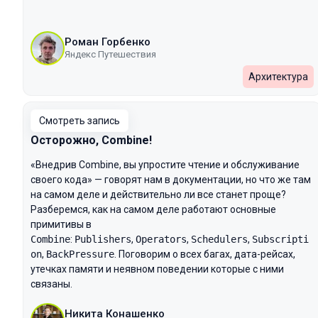
Роман Горбенко
Яндекс Путешествия
Архитектура
Смотреть запись
Осторожно, Combine!
«Внедрив Combine, вы упростите чтение и обслуживание
своего кода» — говорят нам в документации, но что же там
на самом деле и действительно ли все станет проще?
Разберемся, как на самом деле работают основные
примитивы в
Combine
:
Publishers
,
Operators
,
Schedulers
,
Subscripti
on
,
BackPressure
. Поговорим о всех багах, дата-рейсах,
утечках памяти и неявном поведении которые с ними
связаны.
Никита Конашенко