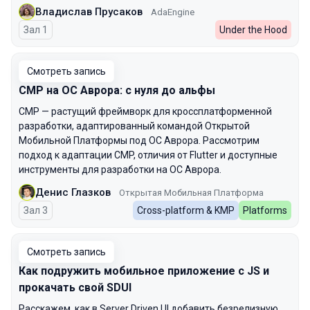
Владислав Прусаков
AdaEngine
Зал 1
Under the Hood
Смотреть запись
CMP на ОС Аврора: с нуля до альфы
CMP — растущий фреймворк для кроссплатформенной
разработки, адаптированный командой Открытой
Мобильной Платформы под ОС Аврора. Рассмотрим
подход к адаптации CMP, отличия от Flutter и доступные
инструменты для разработки на ОС Аврора.
Денис Глазков
Открытая Мобильная Платформа
Зал 3
Cross-platform & KMP
Platforms
Смотреть запись
Как подружить мобильное приложение с JS и
прокачать свой SDUI
Расскажем, как в Server Driven UI добавить безрелизную