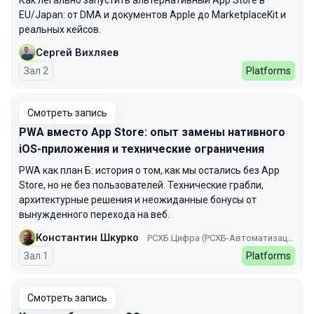
Как легально запустить альтернативный App Store в
EU/Japan: от DMA и документов Apple до MarketplaceKit и
реальных кейсов.
Сергей Вихляев
Зал 2
Platforms
Смотреть запись
PWA вместо App Store: опыт замены нативного
iOS-приложения и технические ограничения
PWA как план Б: история о том, как мы остались без App
Store, но не без пользователей. Технические грабли,
архитектурные решения и неожиданные бонусы от
вынужденного перехода на веб.
Константин Шкурко
РСХБ.Цифра (РСХБ-Автоматизация)
Зал 1
Platforms
Смотреть запись