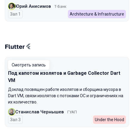
Юрий Анисимов
Т-Банк
Зал 1
Architecture & Infrastructure
Flutter
Смотреть запись
Под капотом изолятов и Garbage Collector Dart
VM
Доклад посвящен работе изолятов и сборщика мусора в
Dart VM, связи изолятов с потоками ОС и ограничениях на
их количество.
Станислав Чернышев
ГУАП
Зал 3
Under the Hood