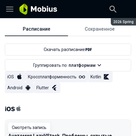
Сезон:
2026 Spring
Расписание
Сохраненное
Расписание
Скачать расписание
Группировать по:
платформам
iOS
Кроссплатформенность
Kotlin
Android
Flutter
iOS
Смотреть запись
Анатомия LazyVStack. Проблемы, скрытые