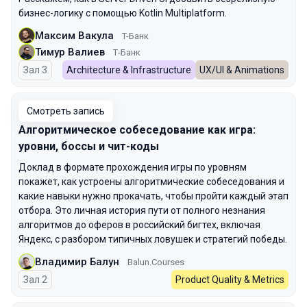
бизнес-логику с помощью Kotlin Multiplatform.
Максим Вакула
T-Банк
Тимур Валиев
Т-Банк
Зал 3
Architecture & Infrastructure
UX/UI & Animations
Смотреть запись
Алгоритмическое собеседование как игра:
уровни, боссы и чит-коды
Доклад в формате прохождения игры по уровням
покажет, как устроены алгоритмические собеседования и
какие навыки нужно прокачать, чтобы пройти каждый этап
отбора. Это личная история пути от полного незнания
алгоритмов до оферов в российский бигтех, включая
Яндекс, с разбором типичных ловушек и стратегий победы.
Владимир Балун
Balun.Courses
Зал 2
Product Quality & Metrics