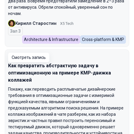
два раза. Вовремя предотвратили замедление в 2–3 раза
от антивируса. Обрели спокойный, уверенный сон по
ночам.
Кирилл Старостин
X5 Tech
Зал 3
Architecture & Infrastructure
Cross-platform & KMP
Смотреть запись
Как превратить абстрактную задачу в
оптимизационную на примере KMP-движка
коллажей
Покажу, как переводить расплывчатые дизайнерские
требования в оптимизационные задачи с измеримой
функцией качества, явными ограничениями и
предсказуемым алгоритмом поиска решения. На примере
коллажа изображений в чате разберем, как из набора
эвристик и частных правил построить переносимый и
тестируемый движок, который одновременно решает
задачи качества, производительности и устойчивости на